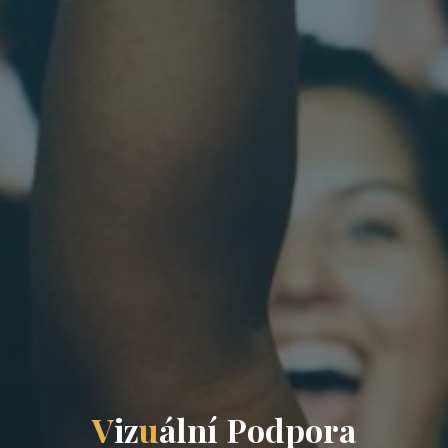
V
i
z
u
á
l
n
í
P
o
d
p
o
r
a