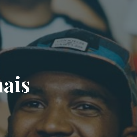
n
a
i
s