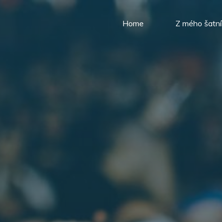
Skip
to
Home
Z mého šatní
content