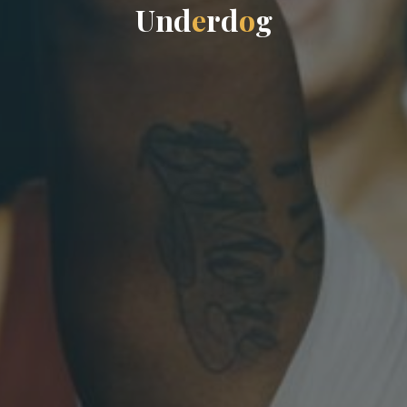
U
n
d
e
r
d
o
g