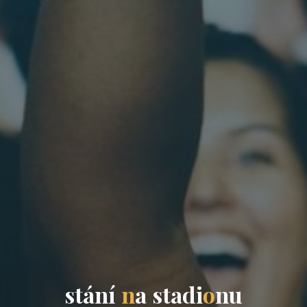
s
t
á
n
í
n
a
s
t
a
d
i
o
n
u