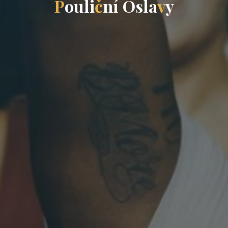
P
o
u
l
i
č
n
í
O
s
l
a
v
y