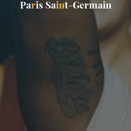
P
a
r
i
s
S
a
i
n
t
-
G
e
r
m
a
i
n