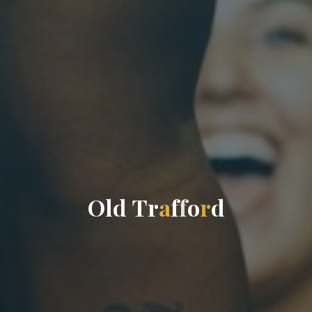
O
l
d
T
r
a
f
f
o
r
d