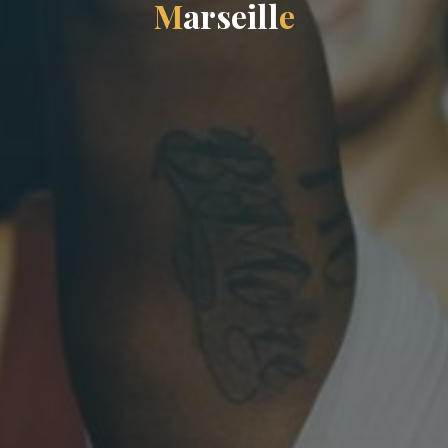
M
a
r
s
e
i
l
l
e