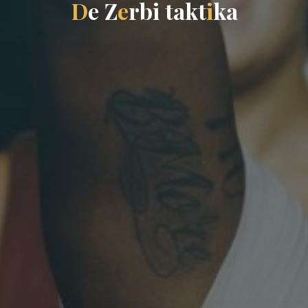
D
e
Z
e
r
b
i
t
a
k
t
i
k
a