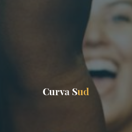
C
u
r
v
a
S
u
d